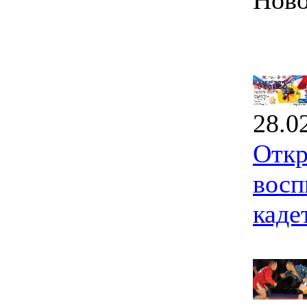
Ново
28.0
Откр
восп
каде