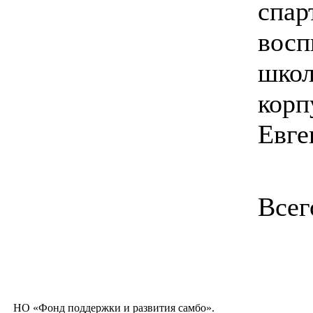
спар
восп
школ
корп
Евге
Всег
НО «Фонд поддержки и развития самбо».