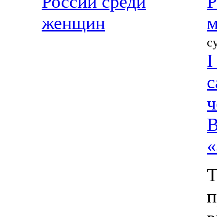
России среди
Р
женщин
м
с
I
с
ч
В
«
Т
п