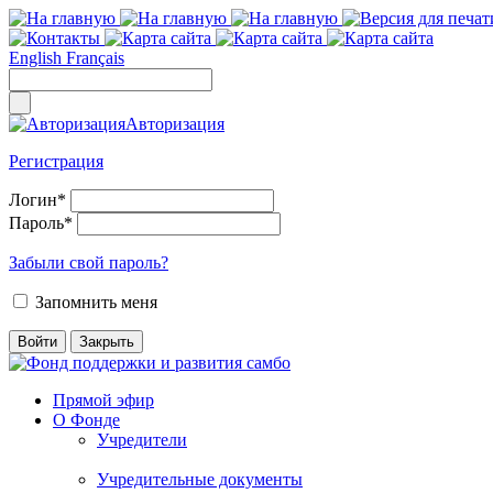
English
Français
Авторизация
Регистрация
Логин
*
Пароль
*
Забыли свой пароль?
Запомнить меня
Прямой эфир
О Фонде
Учредители
Учредительные документы