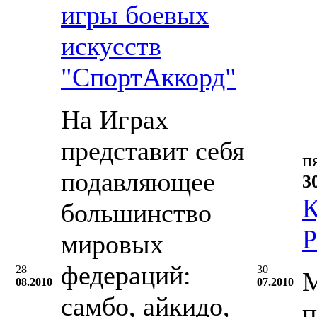
игры боевых
искусств
"СпортАккорд"
На Играх
представит себя
п
подавляющее
3
К
большинство
Р
мировых
федераций:
28
30
М
08.2010
07.2010
самбо, айкидо,
п