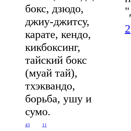
бокс, дзюдо,
"
джиу-джитсу,
2
карате, кендо,
кикбоксинг,
тайский бокс
(муай тай),
тхэквандо,
борьба, ушу и
сумо.
43
11