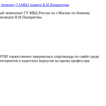
о боевому САМБО памяти В.И.Панкратова
ный чемпионат ГУ МВД России по г.Москве по боевому
милиции В.И.Панкратова.
а
УПИ торжественно завершилась спартакиада по самбо среди
интернатов и кадетских корпусов на призы профессора