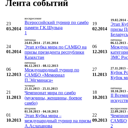
Лента событий
воскресение
19.02.2014 
Всероссийский турнир по самбо
23
19
Этап Ку
памяти Г.К.Шульца
03.2014
02.2014
призы П
1
Беларусь
пятница
пятница
24.01.2014 - 27.01.2014
06.12.2013 
24
06
Этап кубка мира по САМБО на
Междуна
01.2014
12.2013
призы президента республики
категори
Казахстан
ЗМС Рос
пятница
06.12.2013 - 08.12.2013
06
27
27.11.2013 
Международный турнир по
Кубок Ро
12.2013
11.2013
САМБО «Мемориал
Кубок м
П.Эйгминаса»
четверг
пятница
21.11.2013 - 25.11.2013
21
18
18.10.2013 
Чемпионат мира по самбо
II Всем
11.2013
10.2013
(мужчины, женщины, боевое
искусст
самбо)
вторник
воскресение
01.10.2013 - 04.10.2013
22.09.2013 
01
22
Этап Кубка мира –
Чемпион
10.2013
09.2013
международный турнир на призы
САМБО
А.Аслаханова
2