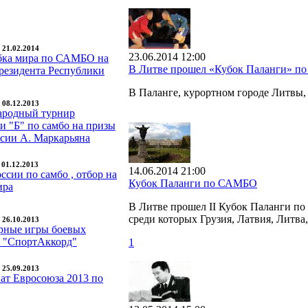
- 21.02.2014
23.06.2014 12:00
бка мира по САМБО на
В Литве прошел «Кубок Паланги» 
резидента Республики
В Паланге, курортном городе Литвы
- 08.12.2013
родный турнир
и "Б" по самбо на призы
сии А. Маркарьяна
- 01.12.2013
14.06.2014 21:00
ссии по самбо , отбор на
Кубок Паланги по САМБО
ира
В Литве прошел II Кубок Паланги по
среди которых Грузия, Латвия, Литва
- 26.10.2013
ирные игры боевых
в "СпортАккорд"
1
- 25.09.2013
ат Евросоюза 2013 по