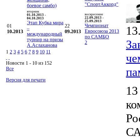
"СпортАккорд"
боевое самбо)
вторник
воскресение
01.10.2013 -
22.09.2013 -
04.10.2013
25.09.2013
Этап Кубка мира
Чемпионат
01
22
13
–
Евросоюза 2013
10.2013
09.2013
международный
по САМБО
турнир на призы
За
2
А.Аслаханова
1
2
3
4
5
6
7
8
9
10
11
че
Новости 1 - 10 из 152
па
Все
Версия для печати
13
ко
Ро
СА