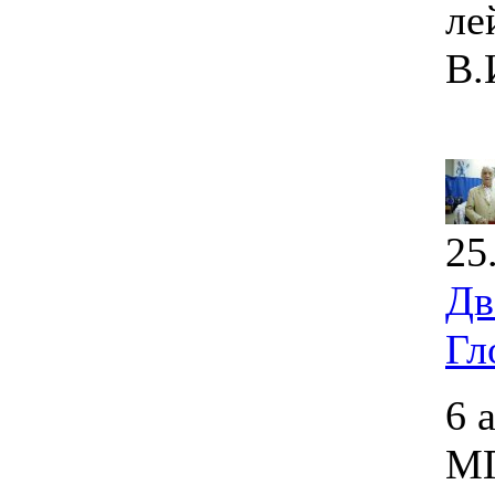
ле
В.
25
Дв
Гл
6 
МГ