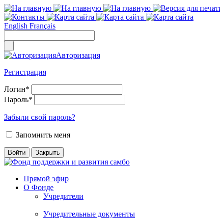
English
Français
Авторизация
Регистрация
Логин
*
Пароль
*
Забыли свой пароль?
Запомнить меня
Прямой эфир
О Фонде
Учредители
Учредительные документы