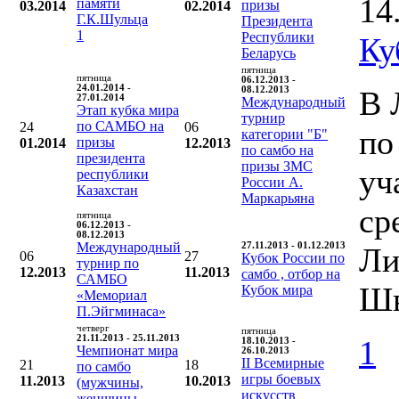
14
памяти
призы
03.2014
02.2014
Г.К.Шульца
Президента
1
Республики
Ку
Беларусь
пятница
пятница
06.12.2013 -
24.01.2014 -
08.12.2013
В 
27.01.2014
Международный
Этап кубка мира
турнир
по САМБО на
24
06
по
категории "Б"
призы
01.2014
12.2013
по самбо на
президента
призы ЗМС
уч
республики
России А.
Казахстан
Маркарьяна
ср
пятница
06.12.2013 -
08.12.2013
Международный
27.11.2013 - 01.12.2013
Ли
06
27
Кубок России по
турнир по
12.2013
11.2013
самбо , отбор на
САМБО
Шв
Кубок мира
«Мемориал
П.Эйгминаса»
четверг
пятница
21.11.2013 - 25.11.2013
1
18.10.2013 -
Чемпионат мира
26.10.2013
II Всемирные
21
18
по самбо
игры боевых
11.2013
10.2013
(мужчины,
искусств
женщины,