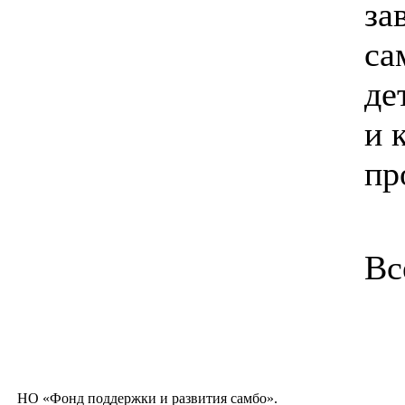
за
са
де
и 
пр
Вс
НО «Фонд поддержки и развития самбо».