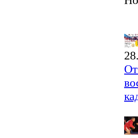
Но
28
От
во
ка