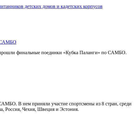
итанников детских домов и кадетских корпусов
о САМБО
, прошли финальные поединки «Кубка Паланги» по САМБО.
САМБО. В нем приняли участие спортсмены из 8 стран, среди
а, Россия, Чехия, Швеция и Эстония.