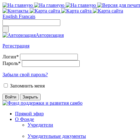
English
Français
Авторизация
Регистрация
Логин
*
Пароль
*
Забыли свой пароль?
Запомнить меня
Прямой эфир
О Фонде
Учредители
Учредительные документы