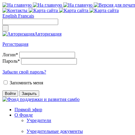
English
Français
Авторизация
Регистрация
Логин
*
Пароль
*
Забыли свой пароль?
Запомнить меня
Прямой эфир
О Фонде
Учредители
Учредительные документы