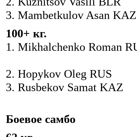
2. Kuznitsov Vasili BLR
3. Mambetkulov Asan KAZ
100+ кг.
1. Mikhalchenko Roman R
2. Hopykov Oleg RUS
3. Rusbekov Samat KAZ
Боевое самбо