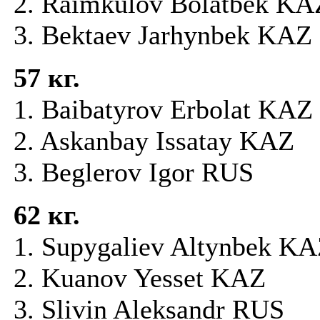
2. Raimkulov Bolatbek K
3. Bektaev Jarhynbek KAZ
57 кг.
1. Baibatyrov Erbolat KAZ
2. Askanbay Issatay KAZ
3. Beglerov Igor RUS
62 кг.
1. Supygaliev Altynbek 
2. Kuanov Yesset KAZ
3. Slivin Aleksandr RUS