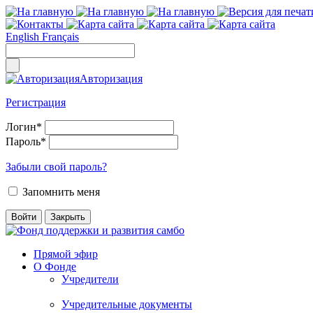
English
Français
Авторизация
Регистрация
Логин
*
Пароль
*
Забыли свой пароль?
Запомнить меня
Прямой эфир
О Фонде
Учредители
Учредительные документы