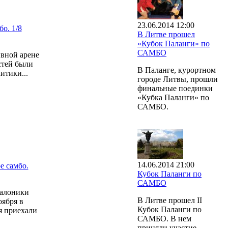
23.06.2014 12:00
о. 1/8
В Литве прошел
«Кубок Паланги» по
САМБО
ивной арене
стей были
В Паланге, курортном
итики...
городе Литвы, прошли
финальные поединки
«Кубка Паланги» по
САМБО.
14.06.2014 21:00
е самбо.
Кубок Паланги по
САМБО
Салоники
В Литве прошел II
оября в
Кубок Паланги по
я приехали
САМБО. В нем
приняли участие