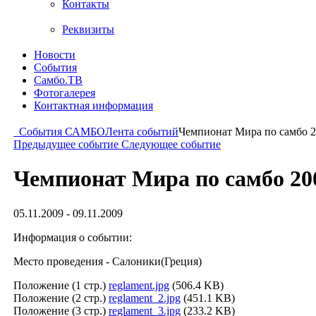
Контакты
Реквизиты
Новости
События
Самбо.ТВ
Фотогалерея
Контактная информация
События САМБО
Лента событий
Чемпионат Мира по самбо 
Предыдущее событие
Следующее событие
Чемпионат Мира по самбо 20
05.11.2009 - 09.11.2009
Информация о событии:
Место проведения - Салоники(Греция)
Положение (1 стр.)
reglament.jpg
(506.4 KB)
Положение (2 стр.)
reglament_2.jpg
(451.1 KB)
Положение (3 стр.)
reglament_3.jpg
(233.2 KB)