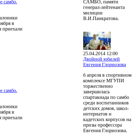
САМБО, памяти
е самбо.
генерал-лейтенанта
милиции
Салоники
В.И.Панкратова.
оября в
я приехали
25.04.2014 12:00
Двойной юбилей
Евгения Глориозова
6 апреля в спортивном
комплексе МГУПИ
торжественно
е самбо.
завершилась
спартакиада по самбо
среди воспитанников
Салоники
детских домов, школ-
оября в
интернатов и
я приехали
кадетских корпусов на
призы профессора
Евгения Глориозова.