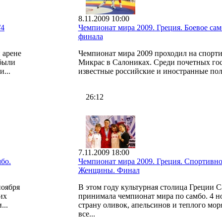
8.11.2009 10:00
/4
Чемпионат мира 2009. Греция. Боевое самб
финала
 арене
Чемпионат мира 2009 проходил на спорт
 были
Микрас в Салониках. Среди почетных го
...
известные российские и иностранные пол
26:12
7.11.2009 18:00
бо.
Чемпионат мира 2009. Греция. Спортивно
Женщины. Финал
ноября
В этом году культурная столица Греции 
их
принимала чемпионат мира по самбо. 4 н
...
страну оливок, апельсинов и теплого мор
все...