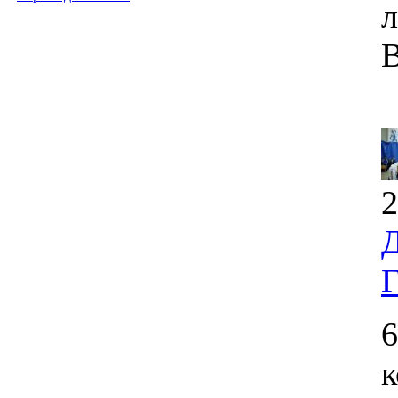
л
В
2
Д
Г
6