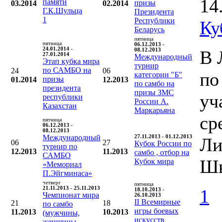
14
памяти
призы
03.2014
02.2014
Г.К.Шульца
Президента
1
Республики
Ку
Беларусь
пятница
пятница
06.12.2013 -
24.01.2014 -
08.12.2013
В 
27.01.2014
Международный
Этап кубка мира
турнир
по САМБО на
24
06
по
категории "Б"
призы
01.2014
12.2013
по самбо на
президента
призы ЗМС
уч
республики
России А.
Казахстан
Маркарьяна
ср
пятница
06.12.2013 -
08.12.2013
Международный
27.11.2013 - 01.12.2013
Ли
06
27
Кубок России по
турнир по
12.2013
11.2013
самбо , отбор на
САМБО
Шв
Кубок мира
«Мемориал
П.Эйгминаса»
четверг
пятница
21.11.2013 - 25.11.2013
1
18.10.2013 -
Чемпионат мира
26.10.2013
II Всемирные
21
18
по самбо
игры боевых
11.2013
10.2013
(мужчины,
искусств
женщины,