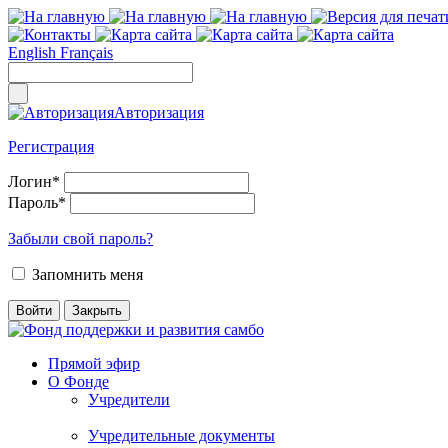
English
Français
Авторизация
Регистрация
Логин
*
Пароль
*
Забыли свой пароль?
Запомнить меня
Прямой эфир
О Фонде
Учредители
Учредительные документы