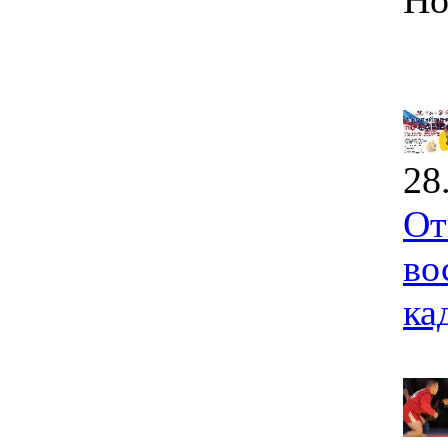
Но
28
От
во
ка