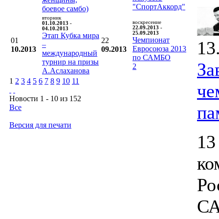
"СпортАккорд"
боевое самбо)
вторник
воскресение
01.10.2013 -
22.09.2013 -
04.10.2013
25.09.2013
Этап Кубка мира
Чемпионат
01
22
13
–
Евросоюза 2013
10.2013
09.2013
международный
по САМБО
турнир на призы
За
2
А.Аслаханова
1
2
3
4
5
6
7
8
9
10
11
че
Новости 1 - 10 из 152
па
Все
Версия для печати
13
ко
Ро
СА