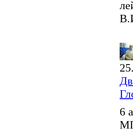
ле
В.
25
Дв
Гл
6 
МГ