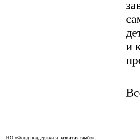
за
са
де
и 
пр
Вс
НО «Фонд поддержки и развития самбо».