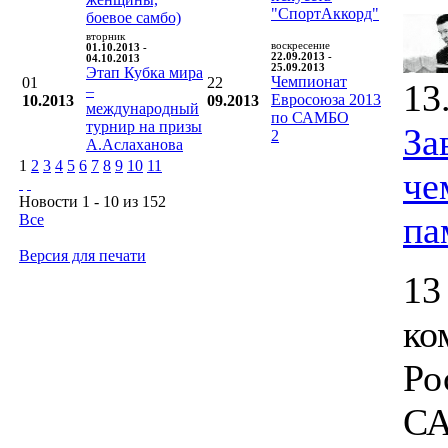
"СпортАккорд"
боевое самбо)
вторник
воскресение
01.10.2013 -
22.09.2013 -
04.10.2013
25.09.2013
Этап Кубка мира
Чемпионат
01
22
13
–
Евросоюза 2013
10.2013
09.2013
международный
по САМБО
турнир на призы
За
2
А.Аслаханова
1
2
3
4
5
6
7
8
9
10
11
че
Новости 1 - 10 из 152
па
Все
Версия для печати
13
ко
Ро
СА