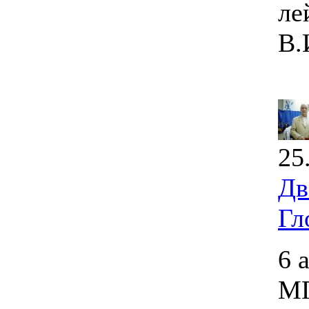
ле
В.
25
Дв
Гл
6 
МГ