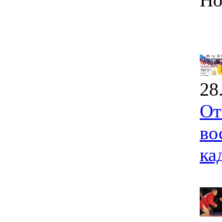
Но
28
От
во
ка