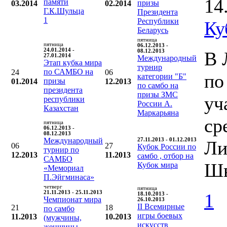
14
памяти
призы
03.2014
02.2014
Г.К.Шульца
Президента
1
Республики
Ку
Беларусь
пятница
пятница
06.12.2013 -
24.01.2014 -
08.12.2013
В 
27.01.2014
Международный
Этап кубка мира
турнир
по САМБО на
24
06
по
категории "Б"
призы
01.2014
12.2013
по самбо на
президента
призы ЗМС
уч
республики
России А.
Казахстан
Маркарьяна
ср
пятница
06.12.2013 -
08.12.2013
Международный
27.11.2013 - 01.12.2013
Ли
06
27
Кубок России по
турнир по
12.2013
11.2013
самбо , отбор на
САМБО
Шв
Кубок мира
«Мемориал
П.Эйгминаса»
четверг
пятница
21.11.2013 - 25.11.2013
1
18.10.2013 -
Чемпионат мира
26.10.2013
II Всемирные
21
18
по самбо
игры боевых
11.2013
10.2013
(мужчины,
искусств
женщины,