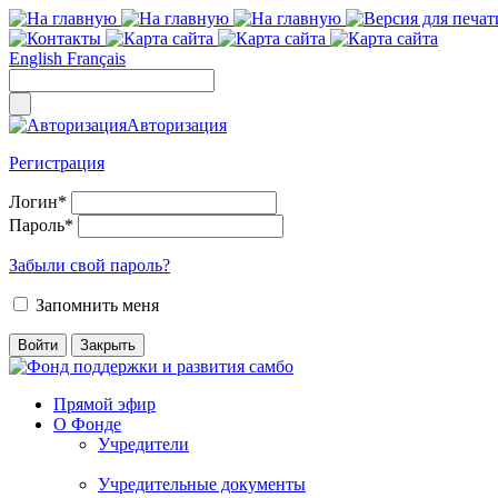
English
Français
Авторизация
Регистрация
Логин
*
Пароль
*
Забыли свой пароль?
Запомнить меня
Прямой эфир
О Фонде
Учредители
Учредительные документы