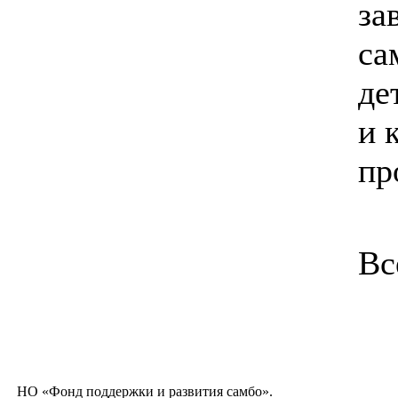
за
са
де
и 
пр
Вс
НО «Фонд поддержки и развития самбо».