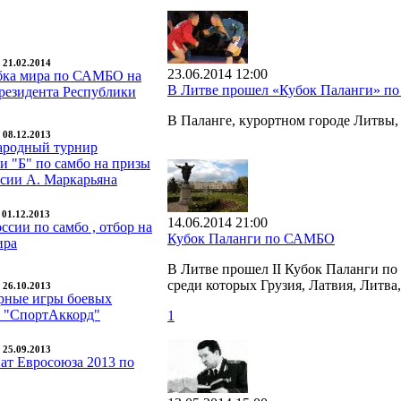
- 21.02.2014
23.06.2014 12:00
бка мира по САМБО на
В Литве прошел «Кубок Паланги» 
резидента Республики
В Паланге, курортном городе Литвы
- 08.12.2013
родный турнир
и "Б" по самбо на призы
сии А. Маркарьяна
- 01.12.2013
14.06.2014 21:00
ссии по самбо , отбор на
Кубок Паланги по САМБО
ира
В Литве прошел II Кубок Паланги по
среди которых Грузия, Латвия, Литва
- 26.10.2013
ирные игры боевых
в "СпортАккорд"
1
- 25.09.2013
ат Евросоюза 2013 по