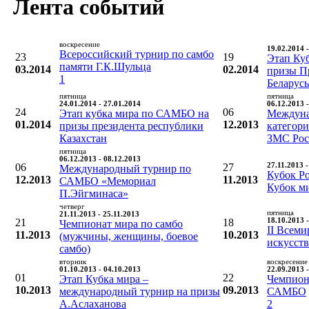
Лента событий
воскресение
19.02.2014 
Всероссийский турнир по самбо
23
19
Этап Ку
памяти Г.К.Шульца
03.2014
02.2014
призы П
1
Беларусь
пятница
пятница
24.01.2014 - 27.01.2014
06.12.2013 
24
06
Этап кубка мира по САМБО на
Междуна
01.2014
12.2013
призы президента республики
категори
Казахстан
ЗМС Рос
пятница
06.12.2013 - 08.12.2013
06
27
27.11.2013 
Международный турнир по
Кубок Ро
12.2013
11.2013
САМБО «Мемориал
Кубок м
П.Эйгминаса»
четверг
пятница
21.11.2013 - 25.11.2013
21
18
18.10.2013 
Чемпионат мира по самбо
II Всем
11.2013
10.2013
(мужчины, женщины, боевое
искусст
самбо)
вторник
воскресение
01.10.2013 - 04.10.2013
22.09.2013 
01
22
Этап Кубка мира –
Чемпион
10.2013
09.2013
международный турнир на призы
САМБО
А.Аслаханова
2