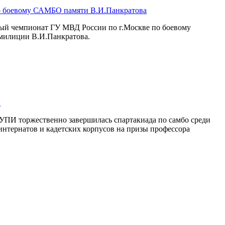
о боевому САМБО памяти В.И.Панкратова
ный чемпионат ГУ МВД России по г.Москве по боевому
милиции В.И.Панкратова.
а
УПИ торжественно завершилась спартакиада по самбо среди
интернатов и кадетских корпусов на призы профессора