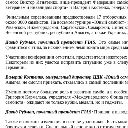
самбо; Виктор Игнатенко, вице-президент Федерации сам
ветеранам и инвалидам спорта» и Валерий Костенко, генер
Финальным соревнованиям предшествовали 17 отборочных т
около 3000 самбистов. На восьмом турнире «Юный самбист» н
Рязанской, Нижегородской, Саратовской, Самарской, Липецко
Чеченской республик, республики Адыгея, а также Украины,
Давид Рудман, почетный президент FIAS:
Это самые ин
сравниться с этим, за исключением чемпионата мира среди ма
Участники конференции отметили, представители некоторых р
Некоторым из них удастся исправить ситуацию уже в след
Германии.
Валерий Костенко, генеральный директор ЦДК «Юный са
Адыгея, не смогли приехать, отказались в самый последний м
Именно поэтому большую роль в развитии самбо, а в особенн
Григория Кармалака, учредителя «Международного Фонда п
самбиста» ожидают не только кубки, медали, но и гаджеты.
Давид Рудман, почетный президент FIAS:
Пришли к выводу, 
Также возможны изменения в составе участников. Быть може
бороться и девочки. Специальный репортаж по итогам турн