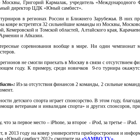
бо Москвы, Григорий Кармалак, учредитель «Международного
альный директор ЦДК «Юный самбист».
урниров в регионах России и Ближнего Зарубежья. В них пр
а ковре встретятся 32 сильнейшие команды из Москвы, Московс
й, Кемеровской и Томской областей, Алтайского края, Карачаев
 Армении и Абхазии.
тересные соревнования вообще в мире. Ни один чемпионат 
стеров.
егионов не смогли приехать в Москву в связи с отсутствием ф
ующем году. К примеру, среди новичков 9-го турнира окажутс
мбист»:
Из-за отсутствия финансов 2 команды, 2 сильные команд
омент.
ости детского спорта играет спонсорство. В этом году, благод
омощи ветеранам и инвалидам спорта» и других спонсоров, пр
что за первое место – iPhone, за второе - iPod, за третье – iPad.
т, в 2013 году на ковер университета приборостроения и инфо
ира «Юный самбист 2012» смотрите на
«SAMBO TV»
.