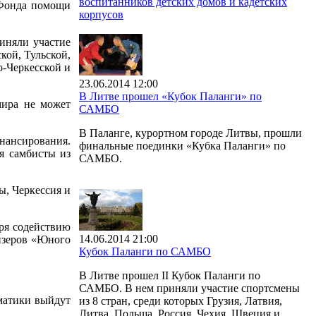
воспитанников детских домов и кадетских
 Фонда помощи
корпусов
иняли участие
кой, Тульской,
о-Черкесской и
23.06.2014 12:00
В Литве прошел «Кубок Паланги» по
мира не может
САМБО
В Паланге, курортном городе Литвы, прошли
инансирования.
финальные поединки «Кубка Паланги» по
я самбисты из
САМБО.
ы, Черкессия и
аря содействию
14.06.2014 21:00
изеров «Юного
Кубок Паланги по САМБО
В Литве прошел II Кубок Паланги по
САМБО. В нем приняли участие спортсмены
рматики выйдут
из 8 стран, среди которых Грузия, Латвия,
Литва, Польша, Россия, Чехия, Швеция и