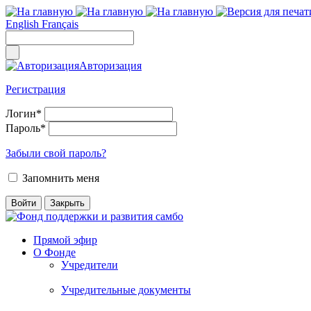
English
Français
Авторизация
Регистрация
Логин
*
Пароль
*
Забыли свой пароль?
Запомнить меня
Прямой эфир
О Фонде
Учредители
Учредительные документы