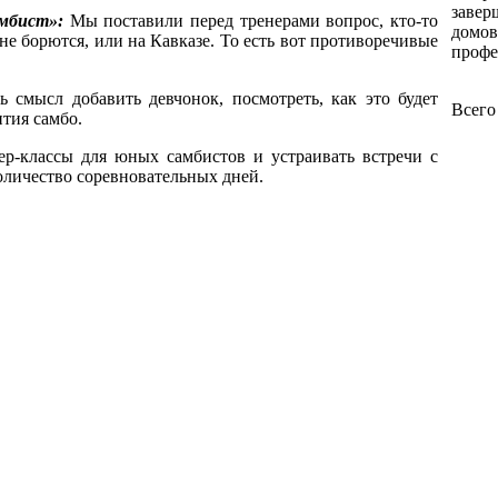
завер
амбист»:
Мы поставили перед тренерами вопрос, кто-то
домов
и не борются, или на Кавказе. То есть вот противоречивые
профе
ь смысл добавить девчонок, посмотреть, как это будет
Всего
ития самбо.
р-классы для юных самбистов и устраивать встречи с
количество соревновательных дней.