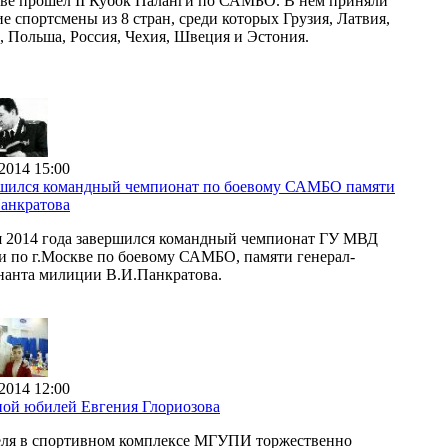
ве прошел II Кубок Паланги по САМБО. В нем приняли
ие спортсмены из 8 стран, среди которых Грузия, Латвия,
, Польша, Россия, Чехия, Швеция и Эстония.
2014 15:00
шился командный чемпионат по боевому САМБО памяти
анкратова
я 2014 года завершился командный чемпионат ГУ МВД
и по г.Москве по боевому САМБО, памяти генерал-
нанта милиции В.И.Панкратова.
2014 12:00
ой юбилей Евгения Глориозова
еля в спортивном комплексе МГУПИ торжественно