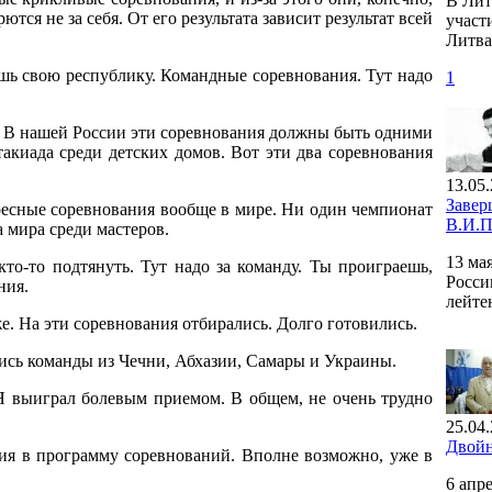
В Лит
ся не за себя. От его результата зависит результат всей
участ
Литва
ешь свою республику. Командные соревнования. Тут надо
1
:
В нашей России эти соревнования должны быть одними
такиада среди детских домов. Вот эти два соревнования
13.05.
Завер
есные соревнования вообще в мире. Ни один чемпионат
В.И.П
а мира среди мастеров.
13 ма
кто-то подтянуть. Тут надо за команду. Ты проиграешь,
Росси
ния.
лейте
же. На эти соревнования отбирались. Долго готовились.
ались команды из Чечни, Абхазии, Самары и Украины.
Я выиграл болевым приемом. В общем, не очень трудно
25.04.
Двойн
ния в программу соревнований. Вполне возможно, уже в
6 апр