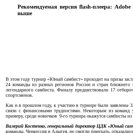
Рекомендуемая версия flash-плеера: Adobe 
выше
В этом году турнир «Юный самбист» проходит на призы засл
24 команды из разных регионов России и стран ближнего з
легендарного самбиста. Финалу предшествовали 17 отборо
спортсменов.
Как и в прошлом году, к участию в турнире были заявлены 3
связи с финансовыми трудностями. Некоторым из команд 
примеру, среди новичков 9-го турнира окажутся самбисты из
Валерий Костенко, генеральный директор ЦДК «Юный са
команды, Черкессия и Адыгея, не смогли приехать, отказали