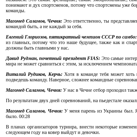
понимают и дух спортсменов, потому что спортсмены уже борют
команды.
Магомед Саламов, Чечня:
Это ответственно, ты представля
командой быть, а не каждый за себя.
Евгений Глориозов, пятикратный чемпион СССР по самбо
из главных, потому что это наше будущее, также как и спар
должны быть главными у нас.
Давид Рудман, почетный президент FIAS:
Это самые интер
мира не может сравниться с этим, за исключением чемпионат
Виталий Рудиков, Керчь:
Хотя в команде тебя может хоть 
подведешь команду. Наверное, сложнее командные соревнова
Магомед Саламов, Чечня:
У нас в Чечне отбор проходил так
По результатам двух дней соревнований, на пьедестале оказ
Магомед Саламов, Чечня:
У меня парень из Украины был. 
было. 00:28
В планах организаторов турнира, внести некоторые измене
следующем году на ковер выйдут и девочки.