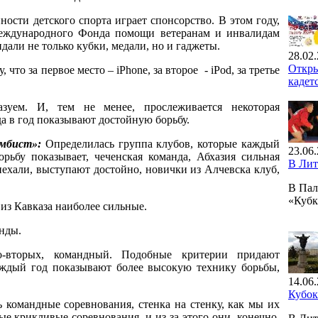
ости детского спорта играет спонсорство. В этом году,
Международного Фонда помощи ветеранам и инвалидам
али не только кубки, медали, но и гаджеты.
28.02.
Откры
что за первое место – iPhone, за второе - iPod, за третье
кадет
зуем. И, тем не менее, прослеживается некоторая
да в год показывают достойную борьбу.
мбист»:
Определилась группа клубов, которые каждый
23.06.
ьбу показывает, чеченская команда, Абхазия сильная
В Лит
риехали, выступают достойно, новички из Алчевска клуб,
В Пал
«Кубк
из Кавказа наиболее сильные.
анды.
о-вторых, командный. Подобные критерии придают
аждый год показывают более высокую технику борьбы,
14.06.
Кубо
 командные соревнования, стенка на стенку, как мы их
е крикливые соревнования, и из-за этого они, конечно,