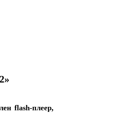
2»
ен flash-плеер,