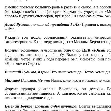
Именно поэтому большую роль в развитии самбо, а в особенн
благодаря содействию Григория Кармалака, учредителя «
спорта» и других спонсоров, призеров «Юного самбиста» ожид
Давид Рудман, почетный президент FIAS:
Пришли к выводу, 
– iPad.
Каждый год исход соревнований оказывается непредска
закономерность. К примеру, команды из Москвы, Керчи из го
Валерий Костенко, генеральный директор ЦДК «Юный са
год показывают хорошую борьбу. Выкса у нас хорошую бор
команда, Четра, у них 2 года перерыв был, я смотрю, они п
«Динамо» из Одессы.
Виталий Рудиков, Керчь:
Это наша команда. Потом команды 
Магомед Саламов, Чечня:
Наши, конечно, и московские ком
Формат турнира уникален. Во-первых, он детский. В
соревнованиям зрелищность. А главное, юные самбисты к
нежели в предыдущие годы.
Евгений Борков, главный судья турнира:
Всегда выделялись
называем. Это самые зрелищные, самые эмоциональные, самы