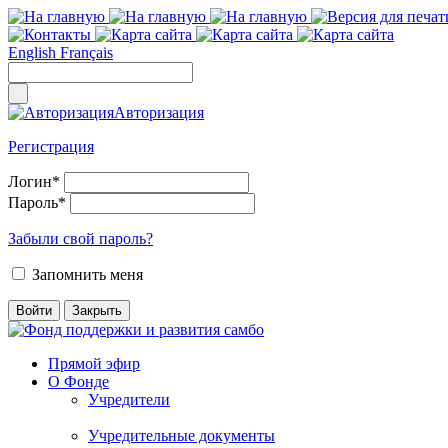
English
Français
Авторизация
Регистрация
Логин
*
Пароль
*
Забыли свой пароль?
Запомнить меня
Прямой эфир
О Фонде
Учредители
Учредительные документы