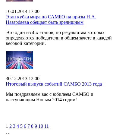
16.01.2014 17:00
Этап кубка мира по САМБО на призы Н.А.
Назарбаева обещает быть зрелищным
Это один из 4-х этапов, по результатам которых
определяются победители в общем зачете в каждой
весовой категории.
30.12.2013 12:00
Итоговый выпуск событий САМБО 2013 года
Мы поздравляем вас с юбилеем САМБО и
наступающим Новым 2014 годом!
1
2
3
4
5
6
7
8
9
10
11