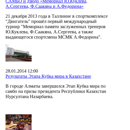
САМБО и дзюдо «Мемориал Ю.Куклева,
А.Сергеева, Ф.Саакяна и А.Федорина»
21 декабря 2013 года в Таллинне в спорткомплексе
"Двигатель" прошёл первый международный
турнир "Мемориал памяти заслуженных тренеров
Ю.Куклева, Ф.Саакяна, А.Сергеева, а также
выдающегося спортсмена МСМК А.Федорина".
28.01.2014 12:00
Результаты Этапа Кубка мира в Казахстане
В городе Алматы завершился Этап Кубка мира по
самбо на призы президента Республики Казахстан
Нурсултана Назарбаева.