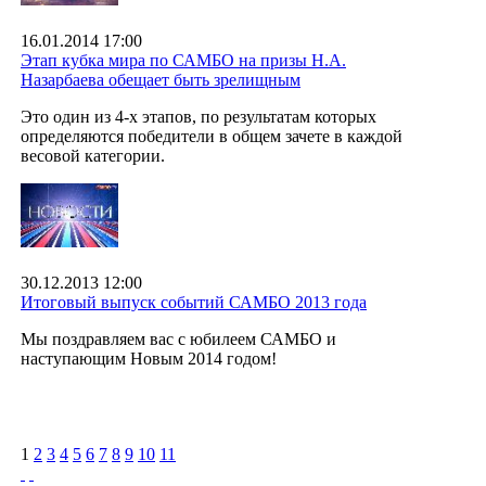
16.01.2014 17:00
Этап кубка мира по САМБО на призы Н.А.
Назарбаева обещает быть зрелищным
Это один из 4-х этапов, по результатам которых
определяются победители в общем зачете в каждой
весовой категории.
30.12.2013 12:00
Итоговый выпуск событий САМБО 2013 года
Мы поздравляем вас с юбилеем САМБО и
наступающим Новым 2014 годом!
1
2
3
4
5
6
7
8
9
10
11