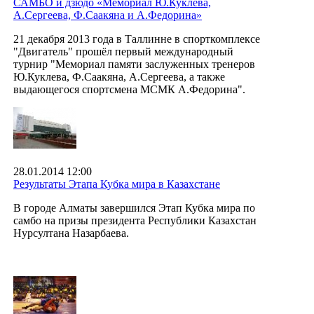
САМБО и дзюдо «Мемориал Ю.Куклева,
А.Сергеева, Ф.Саакяна и А.Федорина»
21 декабря 2013 года в Таллинне в спорткомплексе
"Двигатель" прошёл первый международный
турнир "Мемориал памяти заслуженных тренеров
Ю.Куклева, Ф.Саакяна, А.Сергеева, а также
выдающегося спортсмена МСМК А.Федорина".
28.01.2014 12:00
Результаты Этапа Кубка мира в Казахстане
В городе Алматы завершился Этап Кубка мира по
самбо на призы президента Республики Казахстан
Нурсултана Назарбаева.