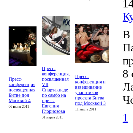
14
К
В
П
п
Пресс-
8 
конференция,
Пресс-
Пресс-
посвященная
конференция и
Ла
конференция
VII
взвешивание
посвященная
Спартакиаде
участников
Битве под
по самбо на
Ч
проекта Битва
Москвой 4
призы
под Москвой 3
Евгения
06 июля 2011
11 марта 2011
Глориозова
1
31 марта 2011