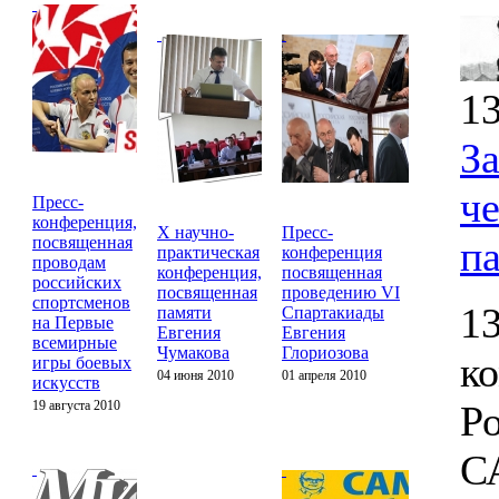
13
З
ч
Пресс-
конференция,
X научно-
Пресс-
посвященная
п
практическая
конференция
проводам
конференция,
посвященная
российских
посвященная
проведению VI
спортсменов
13
памяти
Спартакиады
на Первые
Евгения
Евгения
всемирные
Чумакова
Глориозова
к
игры боевых
04 июня 2010
01 апреля 2010
искусств
19 августа 2010
Р
С