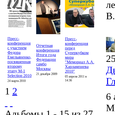
л
В
Пресс-
Пресс-
конференция
конференция
Отчетная
с участием
перед
конференция
Федора
Суперкубком
Итоги года
25
Емельяненко,
мира
Федерации
посвященная
"Мемориал А.А.
самбо
второму
Харлампиева
Д
Москвы
этапу M-1
2010"
21 декабря 2009
Selection 2010
05 апреля 2011 в
Г
14:36
24 марта 2010
1
2
6 
М
Альбомы 1 - 15 из 27