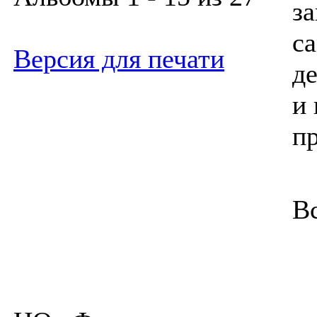
з
с
Версия для печати
д
и 
п
В