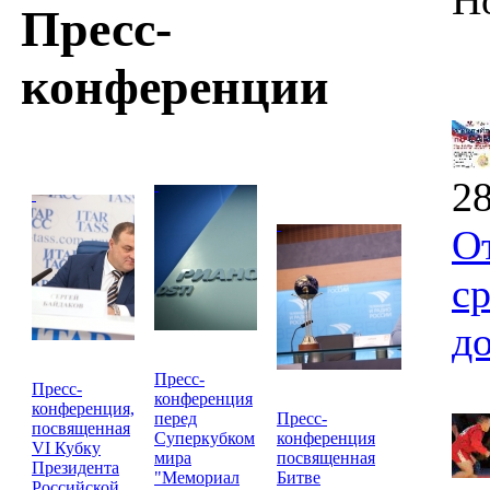
Н
Пресс-
конференции
28
О
с
д
Пресс-
Пресс-
конференция
конференция,
перед
Пресс-
посвященная
Суперкубком
конференция
VI Кубку
мира
посвященная
Президента
"Мемориал
Битве
Российской