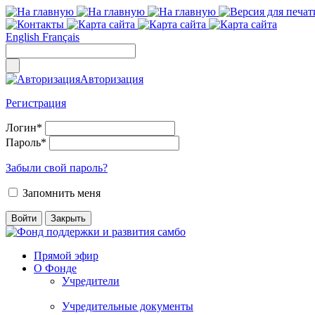
English
Français
Авторизация
Регистрация
Логин
*
Пароль
*
Забыли свой пароль?
Запомнить меня
Прямой эфир
О Фонде
Учредители
Учредительные документы