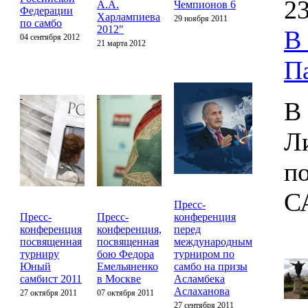
23
А.А.
Чемпионов 6
Федерации
Харлампиева
29 ноября 2011
по самбо
2012"
В
04 сентября 2012
21 марта 2012
П
В
Л
п
С
Пресс-
Пресс-
Пресс-
конференция
конференция
конференция,
перед
посвященная
посвященная
международным
турниру
бою Федора
турниром по
Юный
Емельяненко
самбо на призы
самбист 2011
в Москве
Асламбека
Аслаханова
27 октября 2011
07 октября 2011
27 сентября 2011