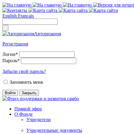
English
Français
Авторизация
Регистрация
Логин
*
Пароль
*
Забыли свой пароль?
Запомнить меня
Прямой эфир
О Фонде
Учредители
Учредительные документы