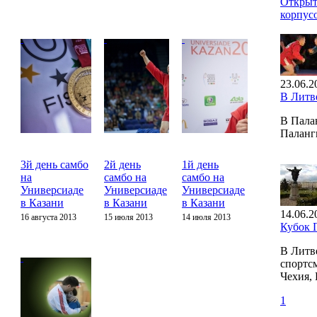
Открыт
корпус
23.06.2
В Литв
В Пала
Паланг
3й день самбо
2й день
1й день
на
самбо на
самбо на
Универсиаде
Универсиаде
Универсиаде
в Казани
в Казани
в Казани
14.06.2
16 августа 2013
15 июля 2013
14 июля 2013
Кубок 
В Литв
спортсм
Чехия,
1