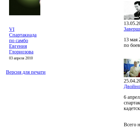
13.05.2
Заверш
VI
Спартакиада
13 мая
по самбо
по бое
Евгения
Глориозова
03 апреля 2010
Версия для печати
25.04.2
Двойно
6 апре
спарта
кадетс
Всего 