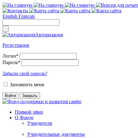
English
Français
Авторизация
Регистрация
Логин
*
Пароль
*
Забыли свой пароль?
Запомнить меня
Прямой эфир
О Фонде
Учредители
Учредительные документы