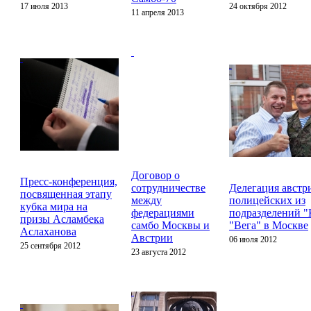
17 июля 2013
24 октября 2012
11 апреля 2013
Договор о
Пресс-конференция,
сотрудничестве
Делегация австр
посвященная этапу
между
полицейских из
кубка мира на
федерациями
подразделений "
призы Асламбека
самбо Москвы и
"Вега" в Москве
Аслаханова
Австрии
06 июля 2012
25 сентября 2012
23 августа 2012