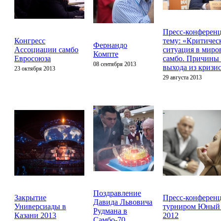
Пресс-конференц
Конгресс
тему: «Критичес
Фернандо
Ассоциации самбо
ситуация в миро
Компте
Евросоюза
самбо. Причины 
08 сентября 2013
выхода из кризи
23 октября 2013
29 августа 2013
Поздравление
Закрытие
Пресс-конференц
Давида Львовича
Универсиады в
турниром Юный 
Рудмана в
Казани 2013
2012
Самбо-70