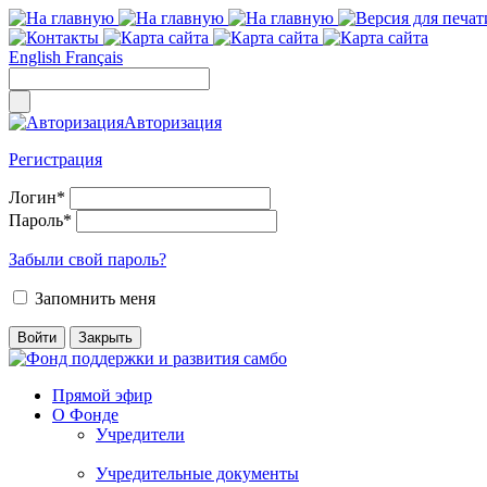
English
Français
Авторизация
Регистрация
Логин
*
Пароль
*
Забыли свой пароль?
Запомнить меня
Прямой эфир
О Фонде
Учредители
Учредительные документы