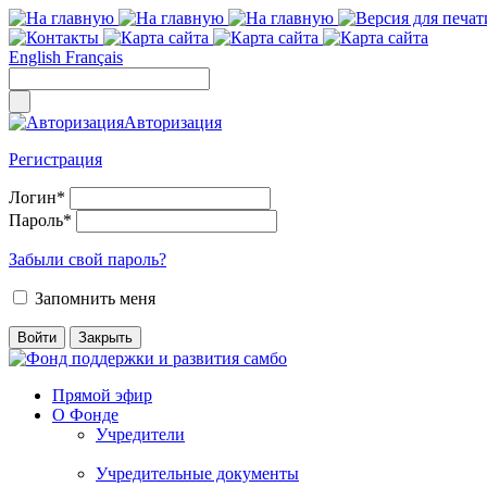
English
Français
Авторизация
Регистрация
Логин
*
Пароль
*
Забыли свой пароль?
Запомнить меня
Прямой эфир
О Фонде
Учредители
Учредительные документы