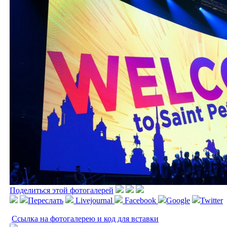
Поделиться этой фотогалерей
Переслать
Livejournal
Facebook
Google
Twitter
Ссылка на фотогалерею и код для вставки