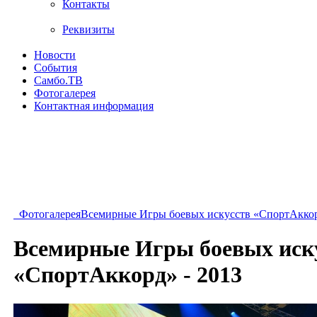
Контакты
Реквизиты
Новости
События
Самбо.ТВ
Фотогалерея
Контактная информация
Фотогалерея
Всемирные Игры боевых искусств «СпортАккор
Всемирные Игры боевых иск
«СпортАккорд» - 2013