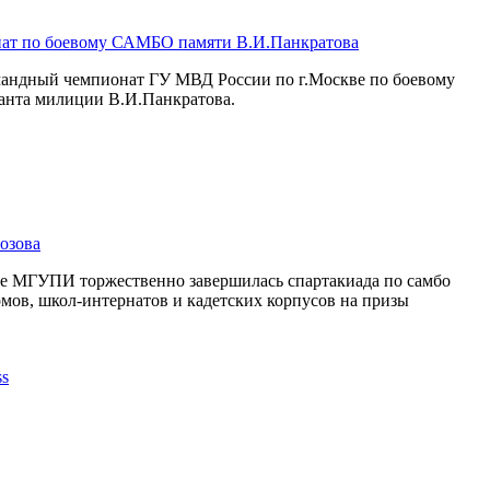
ат по боевому САМБО памяти В.И.Панкратова
омандный чемпионат ГУ МВД России по г.Москве по боевому
анта милиции В.И.Панкратова.
озова
се МГУПИ торжественно завершилась спартакиада по самбо
мов, школ-интернатов и кадетских корпусов на призы
.