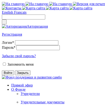
English
Français
Авторизация
Регистрация
Логин
*
Пароль
*
Забыли свой пароль?
Запомнить меня
Прямой эфир
О Фонде
Учредители
Учредительные документы