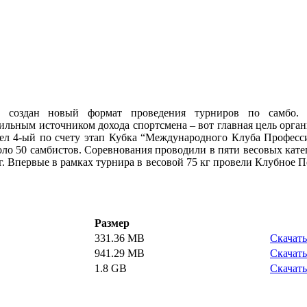
создан новый формат проведения турниров по самбо. 
бильным источником дохода спортсмена – вот главная цель орган
ел 4-ый по счету этап Кубка “Международного Клуба Професс
ло 50 самбистов. Соревнования проводили в пяти весовых катего
0 кг. Впервые в рамках турнира в весовой 75 кг провели Клубное 
Размер
331.36 MB
Скачать
941.29 MB
Скачать
1.8 GB
Скачать