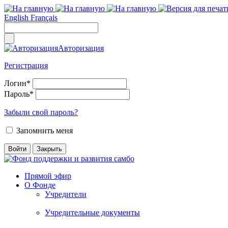
English
Français
Авторизация
Регистрация
Логин
*
Пароль
*
Забыли свой пароль?
Запомнить меня
Прямой эфир
О Фонде
Учредители
Учредительные документы