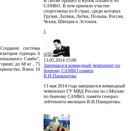
В Литве прошел II Кубок Паланги по
САМБО. В нем приняли участие
спортсмены из 8 стран, среди которых
Грузия, Латвия, Литва, Польша, Россия,
Чехия, Швеция и Эстония.
1
Создание системы
изаторов турнира. 6
ионального Самбо”,
13.05.2014 15:00
риях: до 68 кг , 75
Завершился командный чемпионат по
Первенство. Взнос 10
боевому САМБО памяти
В.И.Панкратова
13 мая 2014 года завершился командный
чемпионат ГУ МВД России по г.Москве
по боевому САМБО, памяти генерал-
лейтенанта милиции В.И.Панкратова.