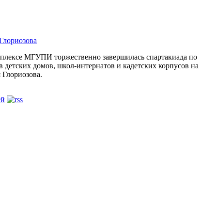
Глориозова
мплексе МГУПИ торжественно завершилась спартакиада по
в детских домов, школ-интернатов и кадетских корпусов на
 Глориозова.
ей