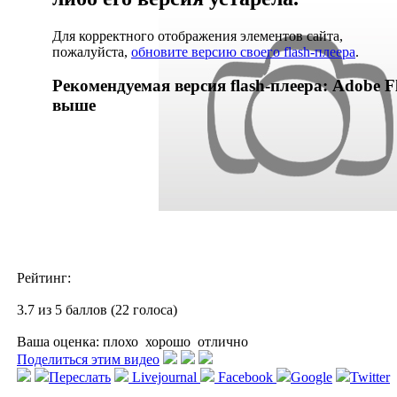
Для корректного отображения элементов сайта,
пожалуйста,
обновите версию своего flash-плеера
.
Рекомендуемая версия flash-плеера: Adobe Fl
выше
Рейтинг:
3.7 из 5 баллов (22 голоса)
Ваша оценка:
плохо
хорошо
отлично
Поделиться этим видео
Переслать
Livejournal
Facebook
Google
Twitter