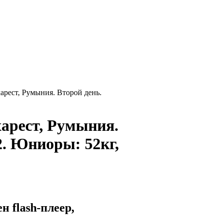
арест, Румыния. Второй день.
харест, Румыния.
2. Юниоры: 52кг,
 flash-плеер,