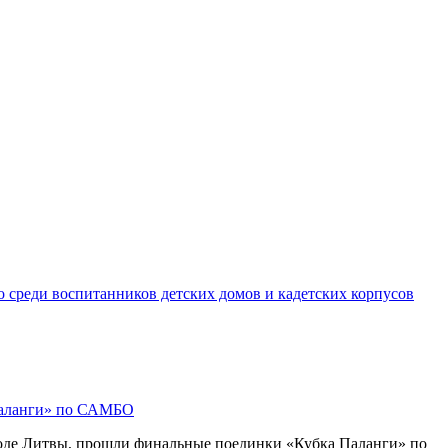
 среди воспитанников детских домов и кадетских корпусов
Паланги» по САМБО
роде Литвы, прошли финальные поединки «Кубка Паланги» по