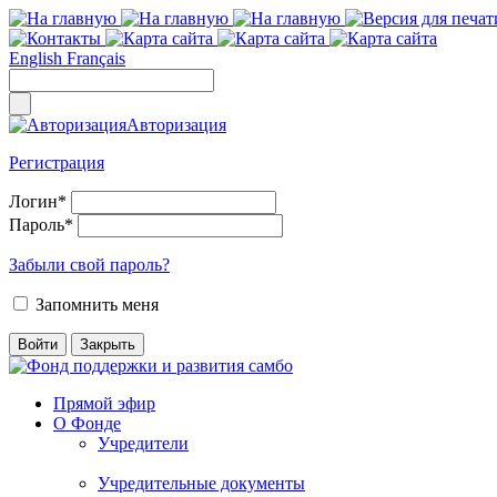
English
Français
Авторизация
Регистрация
Логин
*
Пароль
*
Забыли свой пароль?
Запомнить меня
Прямой эфир
О Фонде
Учредители
Учредительные документы