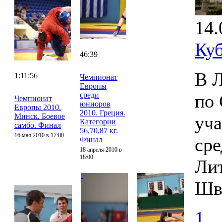
14.
Ку
46:39
В Л
1:11:56
Чемпионат
Европы
среди
по
Чемпионат
юниоров
Европы 2010.
2010. Греция.
Минск. Боевое
уча
Категории
самбо. Финал
56,70,87 кг.
16 мая 2010 в 17:00
сре
Финал
18 апреля 2010 в
18:00
Лит
Шв
1