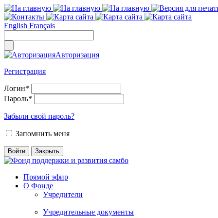
English
Français
Авторизация
Регистрация
Логин
*
Пароль
*
Забыли свой пароль?
Запомнить меня
Прямой эфир
О Фонде
Учредители
Учредительные документы