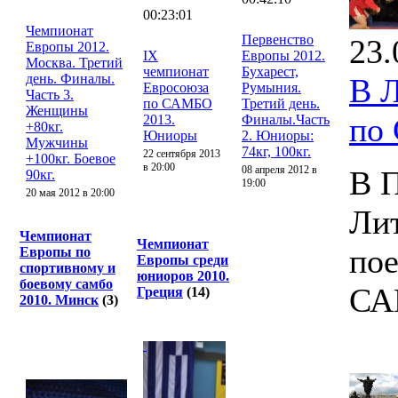
00:23:01
Чемпионат
Первенство
23.
Европы 2012.
IX
Европы 2012.
Москва. Третий
чемпионат
Бухарест,
день. Финалы.
В 
Евросоюза
Румыния.
Часть 3.
по САМБО
Третий день.
Женщины
по
2013.
Финалы.Часть
+80кг.
Юниоры
2. Юниоры:
Мужчины
74кг, 100кг.
22 сентября 2013
+100кг. Боевое
в 20:00
08 апреля 2012 в
В П
90кг.
19:00
20 мая 2012 в 20:00
Ли
Чемпионат
Чемпионат
пое
Европы по
Европы среди
спортивному и
юниоров 2010.
боевому самбо
СА
Греция
(14)
2010. Минск
(3)