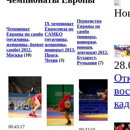
Но
Первенство
IX чемпионат
Европы по
Чемпионат
Евросоюза по
самбо
Европы по самбо
САМБО
(юниоры,
(мужчины,
(мужчины,
юниорки,
женщины, боевое
женщины,
юноши,
самбо) 2012.
юниоры) 2013.
девушки) 2012.
Москва
(10)
Прага,
Бухарест,
Чехия
(3)
28.
Румыния
(7)
Отк
вос
кад
00:43:17
00:42:10