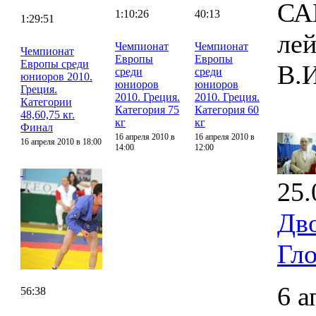
СА
1:10:26
40:13
1:29:51
ле
Чемпионат
Чемпионат
Чемпионат
Европы
Европы
Европы среди
В.И
среди
среди
юниоров 2010.
юниоров
юниоров
Греция.
2010. Греция.
2010. Греция.
Категории
Категория 75
Категория 60
48,60,75 кг.
кг
кг
Финал
16 апреля 2010 в
16 апреля 2010 в
16 апреля 2010 в 18:00
14:00
12:00
25.
Дв
Гло
6 а
56:38