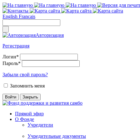
English
Français
Авторизация
Регистрация
Логин
*
Пароль
*
Забыли свой пароль?
Запомнить меня
Прямой эфир
О Фонде
Учредители
Учредительные документы