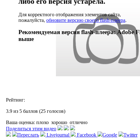
либо его версия устарела.
Для корректного отображения элементов сайта,
пожалуйста,
обновите версию своего flash-плеера
.
Рекомендуемая версия flash-плеера: Adobe Fl
выше
Рейтинг:
3.9 из 5 баллов (25 голосов)
Ваша оценка:
плохо
хорошо
отлично
Поделиться этим видео
Переслать
Livejournal
Facebook
Google
Twitter