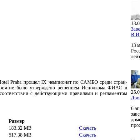
13.0
Зав
В.И
13 
Рос
лей
 Hotel Praha прошел IX чемпионат по САМБО среди стран-
оприятие было утверждено решением Исполкома ФИАС в
25.0
 соответствии с действующими правилами и регламентом
Дво
6 а
зав
дом
Размер
про
183.32 MB
Скачать
517.38 MB
Скачать