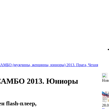
САМБО (мужчины, женщины, юниоры) 2013. Прага, Чехия
 САМБО 2013. Юниоры
Нов
 flash-плеер,
28.0