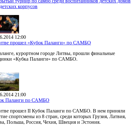
рытый турнир по самбо среди воспитанников детских домов
адетских корпусов
6.2014 12:00
итве прошел «Кубок Паланги» по САМБО
аланге, курортном городе Литвы, прошли финальные
динки «Кубка Паланги» по САМБО.
6.2014 21:00
ок Паланги по САМБО
итве прошел II Кубок Паланги по САМБО. В нем приняли
тие спортсмены из 8 стран, среди которых Грузия, Латвия,
ва, Польша, Россия, Чехия, Швеция и Эстония.