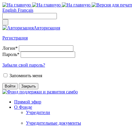
English
Français
Авторизация
Регистрация
Логин
*
Пароль
*
Забыли свой пароль?
Запомнить меня
Прямой эфир
О Фонде
Учредители
Учредительные документы