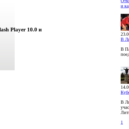
Отк
и к
ash Player 10.0 и
23.0
В Л
В П
пое
14.0
Куб
В Л
учас
Лит
1