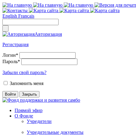
English
Français
Авторизация
Регистрация
Логин
*
Пароль
*
Забыли свой пароль?
Запомнить меня
Прямой эфир
О Фонде
Учредители
Учредительные документы