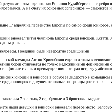
результат в команде показал Енчинов Кудайберген — серебро в 
 килограммов. А на счету их основных соперников — самбистов из
ссияне 17 апреля на первенстве Европы по самбо среди юниоров,
шкин завоевал титул чемпиона Европы среди юношей. Кстати, 
к днем раньше.
яжеловесы. Поединки были невероятно зрелищными!
ношеской команды Антон Кривобоков еще по итогам взвешивани
летний борец отличается не только недюжинными физическими с
и и в финале с явным преимуществом выиграл встречу у абсолю
ийских юношей и юниоров в борьбе за лидерство в командном за
ачете среди юниорок и девушек основные соперницы россиянок — 
завоевала 7 золотых, 2 серебряные и 3 бронзовые медали.
чете наши девушки и юниорки завоевали первое место! Белорус
в зачете среди юниорок и девушек соответственно.