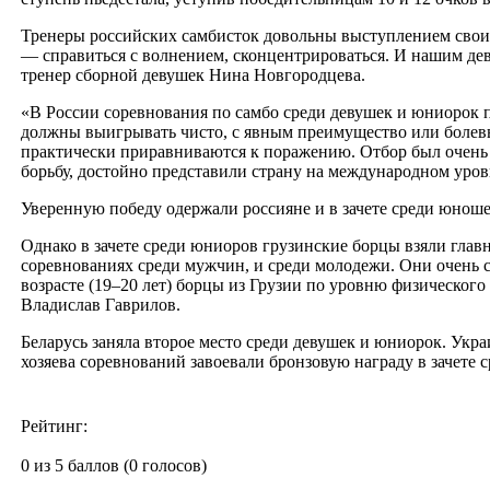
Тренеры российских самбисток довольны выступлением своих
— справиться с волнением, сконцентрироваться. И нашим дев
тренер сборной девушек Нина Новгородцева.
«В России соревнования по самбо среди девушек и юниорок 
должны выигрывать чисто, с явным преимущество или болев
практически приравниваются к поражению. Отбор был очень
борьбу, достойно представили страну на международном уро
Уверенную победу одержали россияне и в зачете среди юнош
Однако в зачете среди юниоров грузинские борцы взяли глав
соревнованиях среди мужчин, и среди молодежи. Они очень 
возрасте (19–20 лет) борцы из Грузии по уровню физическог
Владислав Гаврилов.
Беларусь заняла второе место среди девушек и юниорок. Укр
хозяева соревнований завоевали бронзовую награду в зачете 
Рейтинг:
0 из 5 баллов (0 голосов)