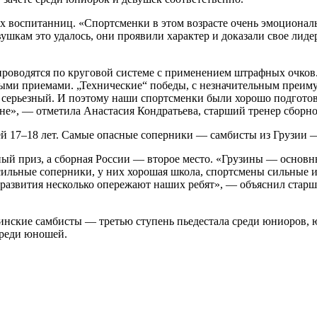
 воспитанниц. «Спортсменки в этом возрасте очень эмоциональ
ушкам это удалось, они проявили характер и доказали свое лид
проводятся по круговой системе с применением штрафных очков
ыми приемами. „Технические“ победы, с незначительным преим
 серьезный. И поэтому наши спортсменки были хорошо подготов
вне», — отметила Анастасия Кондратьева, старший тренер сборн
ей 17–18 лет. Самые опасные соперники — самбисты из Грузии —
ный приз, а сборная России — второе место. «Грузины — основ
сильные соперники, у них хорошая школа, спортсмены сильные и
о развития несколько опережают наших ребят», — объяснил ста
аинские самбисты — третью ступень пьедестала среди юниоров, 
среди юношей.