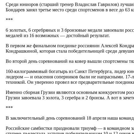
Среди юниоров (старший тренер Владислав Гаврилов) лучший 
Бондарев занял третье место среди спортсменов в весе до 63
***
6 золотых, 6 серебряных и 3 бронзовые медали завоевали ро
медалей из 16 возможных — достойный результат.
В первом же финальном поединке россиянин Алексей Кондра
Кондрашкиной, которая стала победительницей среди девуше
Во второй день соревнований на ковер вышли спортсмены т
160-килограммовый богатырь из Санкт Петербурга, лидер ю
лидером — и опасения соперников были не напрасными. 17-
техникой. Он уверенно провел все предварительные поединк
Именно сборная Грузии являются основным конкурентом росс
Грузии завоевала 3 золота, 3 серебра и 2 бронзы. А вот в з
***
В заключительный день соревнований 18 апреля наша команда 
Роcсийские самбистки праздновали триумф — в командном за
ступень пьедестала, уступив победительницам 10 и 12 очков 