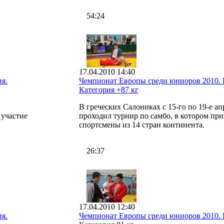
54:24
17.04.2010 14:40
я.
Чемпионат Европы среди юниоров 2010. 
Категория +87 кг
В греческих Салониках с 15-го по 19-е ап
 участие
проходил турнир по самбо, в котором при
спортсмены из 14 стран континента.
26:37
17.04.2010 12:40
я.
Чемпионат Европы среди юниоров 2010. 