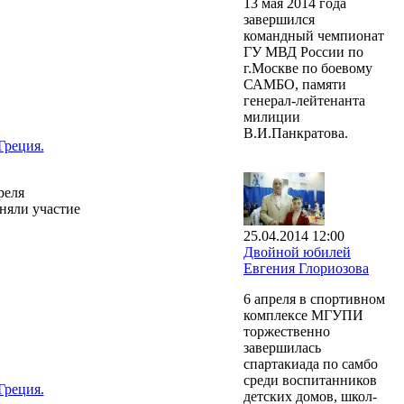
13 мая 2014 года
завершился
командный чемпионат
ГУ МВД России по
г.Москве по боевому
САМБО, памяти
генерал-лейтенанта
милиции
В.И.Панкратова.
Греция.
реля
няли участие
25.04.2014 12:00
Двойной юбилей
Евгения Глориозова
6 апреля в спортивном
комплексе МГУПИ
торжественно
завершилась
спартакиада по самбо
среди воспитанников
Греция.
детских домов, школ-