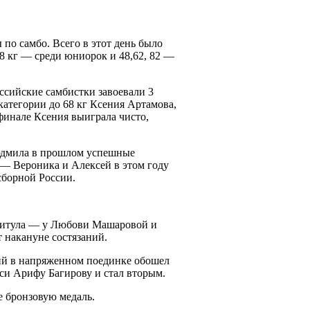
 по самбо. Всего в этот день было
68 кг — среди юниорок и 48,62, 82 —
ссийские самбистки завоевали 3
категории до 68 кг Ксения Артамова,
 финале Ксения выиграла чисто,
юдмила в прошлом успешные
 — Вероника и Алексей в этом году
сборной России.
 титула — у Любови Машаровой и
 накануне состязаний.
ий в напряженном поединке обошел
уси Арифу Багирову и стал вторым.
е бронзовую медаль.