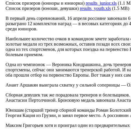
Список призеров (юниоры и юниорки)
results_junior.xls
(1.1 M
Список призеров (юноши, девушки)
results_youth.xls
(1.5 MB)
В первый день соревнований, 16 апреля россияне завоевали 6
разыграно 12 комплектов наград — в весовых категориях до 40
среди юниоров.
Наибольшее количество очков в командном зачете заработала
золотые медали из трех возможных, оставив позади всех сво
одна из тех спортсменов, для которых поездка на первенство
болевым приемом.
Одна из чемпионок — Вероника Кондрашкина, дочь тренеро
спортсмены, сейчас они занимаются тренерской работой. И н
оба прошли отбор на первенство Европы. Вот такая у них са
Анаит Аршакян выиграла схватку у сильной соперницы — Ол
Сборная девушек так же порадовала тренеров и болельщико
Анастасии Пертолчиной. Бронзовую медаль завоевала Анаста
Юношам (старший тренер сборной команды Роман Болотский)
Георгия Кация из Грузии, и занял первое место. А россияни
Максим Григорьев хотя и проиграл один из предварительных 