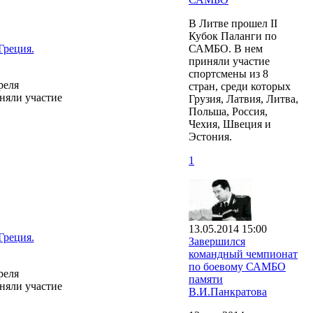
В Литве прошел II
Кубок Паланги по
САМБО. В нем
Греция.
приняли участие
спортсмены из 8
реля
стран, среди которых
няли участие
Грузия, Латвия, Литва,
Польша, Россия,
Чехия, Швеция и
Эстония.
1
13.05.2014 15:00
Греция.
Завершился
командный чемпионат
по боевому САМБО
реля
памяти
няли участие
В.И.Панкратова