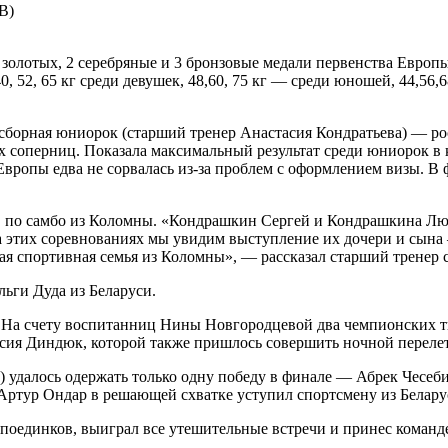
B)
 золотых, 2 серебряные и 3 бронзовые медали первенства Европы
, 52, 65 кг среди девушек, 48,60, 75 кг — среди юношей, 44,56,
 сборная юниорок (старший тренер Анастасия Кондратьева) — ро
их соперниц. Показала максимальный результат среди юниорок в 
 Европы едва не сорвалась из-за проблем с оформлением визы. В
в по самбо из Коломны. «Кондрашкин Сергей и Кондрашкина Л
а этих соревнованиях мы увидим выступление их дочери и сына
мая спортивная семья из Коломны», — рассказал старший тренер 
ьги Дуда из Беларуси.
в. На счету воспитанниц Нины Новгородцевой два чемпионских
сия Диндюк, которой также пришлось совершить ночной перелет
 удалось одержать только одну победу в финале — Абрек Чесеб
н Артур Ондар в решающей схватке уступил спортсмену из Белар
поединков, выиграл все утешительные встречи и принес команд