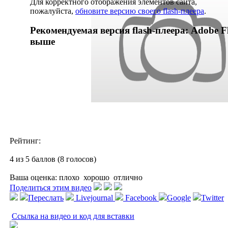
Для корректного отображения элементов сайта,
пожалуйста,
обновите версию своего flash-плеера
.
Рекомендуемая версия flash-плеера: Adobe Fl
выше
Рейтинг:
4 из 5 баллов (8 голосов)
Ваша оценка:
плохо
хорошо
отлично
Поделиться этим видео
Переслать
Livejournal
Facebook
Google
Twitter
Ссылка на видео и код для вставки