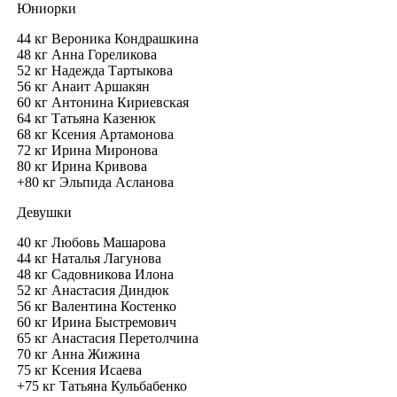
Юниорки
44 кг Вероника Кондрашкина
48 кг Анна Гореликова
52 кг Надежда Тартыкова
56 кг Анаит Аршакян
60 кг Антонина Кириевская
64 кг Татьяна Казенюк
68 кг Ксения Артамонова
72 кг Ирина Миронова
80 кг Ирина Кривова
+80 кг Эльпида Асланова
Девушки
40 кг Любовь Машарова
44 кг Наталья Лагунова
48 кг Садовникова Илона
52 кг Анастасия Диндюк
56 кг Валентина Костенко
60 кг Ирина Быстремович
65 кг Анастасия Перетолчина
70 кг Анна Жижина
75 кг Ксения Исаева
+75 кг Татьяна Кульбабенко