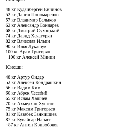
48 кг Кудайберген Енчинов
52 кг Данил Пономаренко
57 кг Владимир Балыков
62 кг Александр Бондарев
68 кг Дмитрий Сухоцъкий
74 кг Давид Хачатурян
82 кг Вячеслав Ильин
90 кг Илья Лукашук
100 кг Арам Григорян
+100 кг Алексей Минин
Юноши:
48 кг Артур Ондар
52 кг Алексей Кондрашкин
56 кг Вадим Ким
60 кг Абрек Чесебий
65 кг Ислам Хашиев
70 кг Ахмедхан Хуштов
75 кг Максим Григорьев
81 кг Казабек Занкишиев
87 кг Бувайсар Нанаев
+87 кг Антон Кривобоков