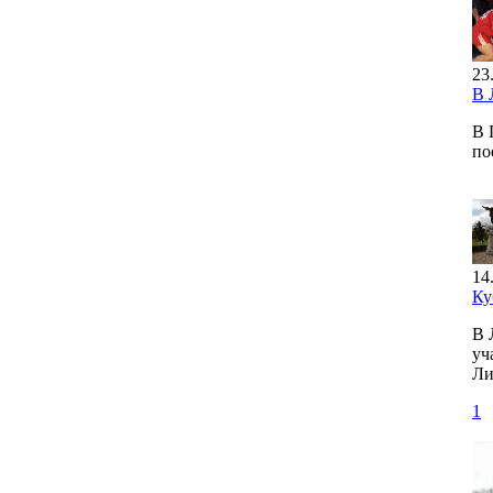
23
В 
В 
по
14
Ку
В 
уч
Ли
1