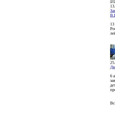
13
За
В.
13
Ро
ле
25
Дв
6 
за
де
пр
Вс