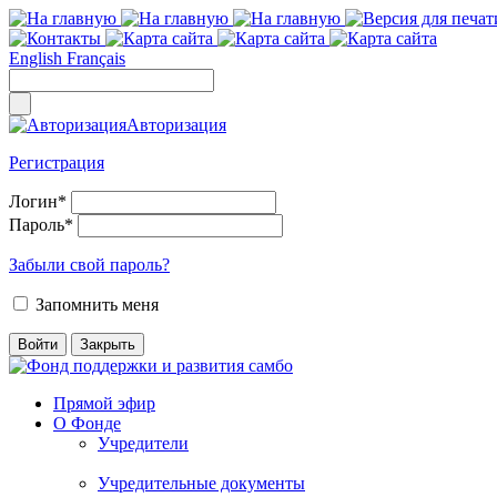
English
Français
Авторизация
Регистрация
Логин
*
Пароль
*
Забыли свой пароль?
Запомнить меня
Прямой эфир
О Фонде
Учредители
Учредительные документы