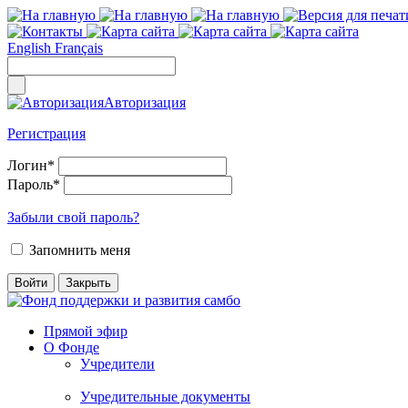
English
Français
Авторизация
Регистрация
Логин
*
Пароль
*
Забыли свой пароль?
Запомнить меня
Прямой эфир
О Фонде
Учредители
Учредительные документы