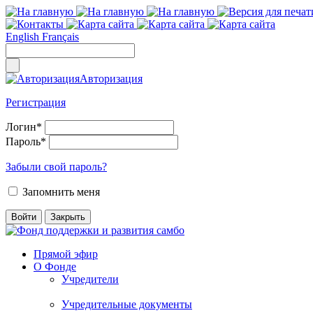
English
Français
Авторизация
Регистрация
Логин
*
Пароль
*
Забыли свой пароль?
Запомнить меня
Прямой эфир
О Фонде
Учредители
Учредительные документы