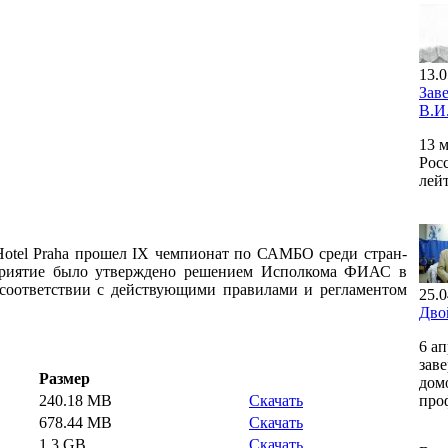
13.0
Зав
В.И
13 
Рос
лей
 Hotel Praha прошел IX чемпионат по САМБО среди стран-
оприятие было утверждено решением Исполкома ФИАС в
 соответствии с действующими правилами и регламентом
25.0
Дво
6 а
зав
Размер
дом
240.18 MB
Скачать
про
678.44 MB
Скачать
1.3 GB
Скачать