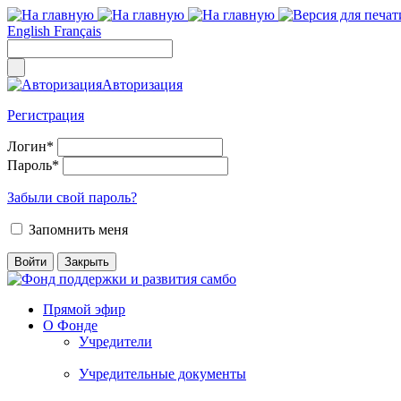
English
Français
Авторизация
Регистрация
Логин
*
Пароль
*
Забыли свой пароль?
Запомнить меня
Прямой эфир
О Фонде
Учредители
Учредительные документы