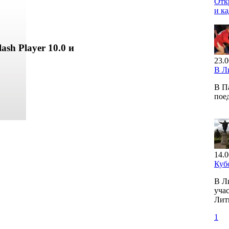
Отк
и к
ash Player 10.0 и
23.0
В Л
В П
пое
14.0
Куб
В Л
учас
Лит
1