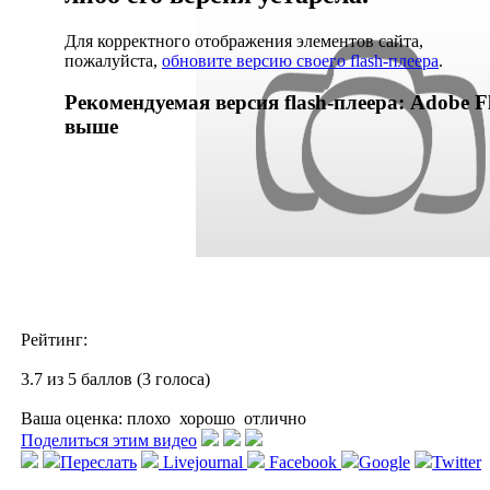
Для корректного отображения элементов сайта,
пожалуйста,
обновите версию своего flash-плеера
.
Рекомендуемая версия flash-плеера: Adobe Fl
выше
Рейтинг:
3.7 из 5 баллов (3 голоса)
Ваша оценка:
плохо
хорошо
отлично
Поделиться этим видео
Переслать
Livejournal
Facebook
Google
Twitter