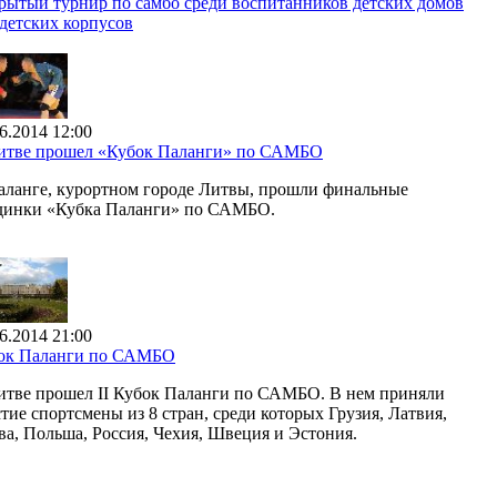
рытый турнир по самбо среди воспитанников детских домов
адетских корпусов
6.2014 12:00
итве прошел «Кубок Паланги» по САМБО
аланге, курортном городе Литвы, прошли финальные
динки «Кубка Паланги» по САМБО.
6.2014 21:00
ок Паланги по САМБО
итве прошел II Кубок Паланги по САМБО. В нем приняли
тие спортсмены из 8 стран, среди которых Грузия, Латвия,
ва, Польша, Россия, Чехия, Швеция и Эстония.