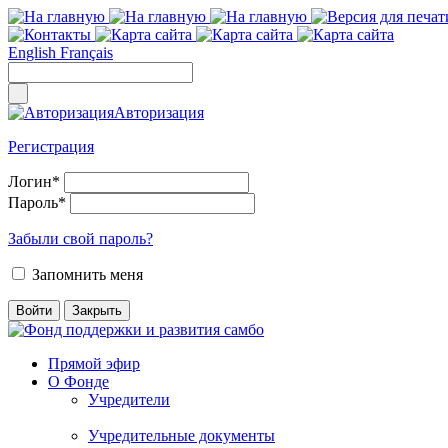
English
Français
Авторизация
Регистрация
Логин
*
Пароль
*
Забыли свой пароль?
Запомнить меня
Прямой эфир
О Фонде
Учредители
Учредительные документы