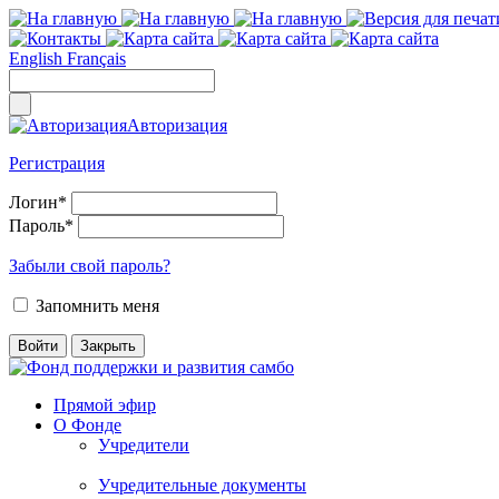
English
Français
Авторизация
Регистрация
Логин
*
Пароль
*
Забыли свой пароль?
Запомнить меня
Прямой эфир
О Фонде
Учредители
Учредительные документы