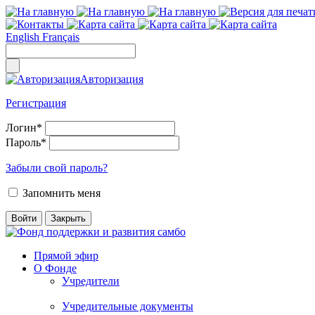
English
Français
Авторизация
Регистрация
Логин
*
Пароль
*
Забыли свой пароль?
Запомнить меня
Прямой эфир
О Фонде
Учредители
Учредительные документы