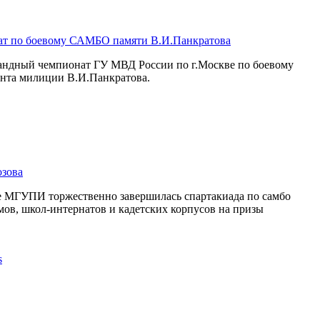
ат по боевому САМБО памяти В.И.Панкратова
мандный чемпионат ГУ МВД России по г.Москве по боевому
нта милиции В.И.Панкратова.
озова
се МГУПИ торжественно завершилась спартакиада по самбо
мов, школ-интернатов и кадетских корпусов на призы