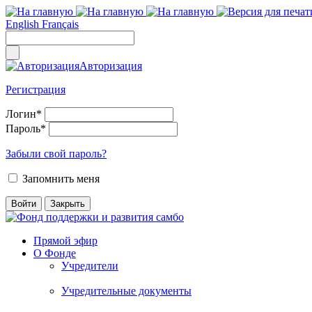
English
Français
Авторизация
Регистрация
Логин
*
Пароль
*
Забыли свой пароль?
Запомнить меня
Прямой эфир
О Фонде
Учредители
Учредительные документы