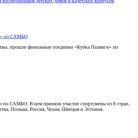
 воспитанников детских домов и кадетских корпусов
и» по САМБО
итвы, прошли финальные поединки «Кубка Паланги» по
и по САМБО. В нем приняли участие спортсмены из 8 стран,
итва, Польша, Россия, Чехия, Швеция и Эстония.