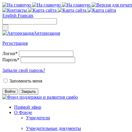
English
Français
Авторизация
Регистрация
Логин
*
Пароль
*
Забыли свой пароль?
Запомнить меня
Прямой эфир
О Фонде
Учредители
Учредительные документы