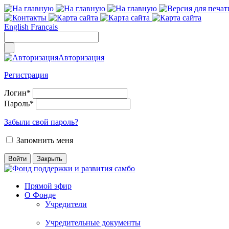
English
Français
Авторизация
Регистрация
Логин
*
Пароль
*
Забыли свой пароль?
Запомнить меня
Прямой эфир
О Фонде
Учредители
Учредительные документы