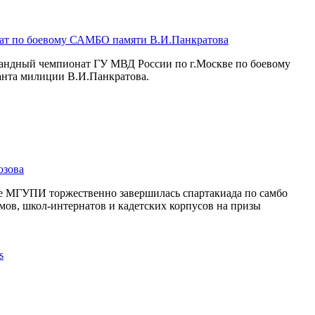
ат по боевому САМБО памяти В.И.Панкратова
омандный чемпионат ГУ МВД России по г.Москве по боевому
нта милиции В.И.Панкратова.
озова
се МГУПИ торжественно завершилась спартакиада по самбо
мов, школ-интернатов и кадетских корпусов на призы