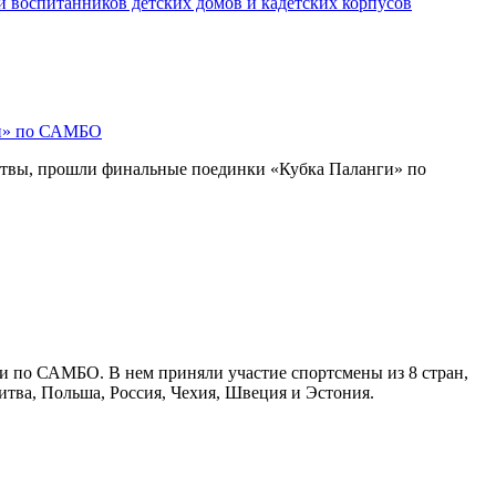
 воспитанников детских домов и кадетских корпусов
ги» по САМБО
итвы, прошли финальные поединки «Кубка Паланги» по
и по САМБО. В нем приняли участие спортсмены из 8 стран,
итва, Польша, Россия, Чехия, Швеция и Эстония.