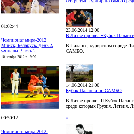
Открытый турнир по самбо среди
01:02:44
23.06.2014 12:00
В Литве прошел «Кубок Палан
Чемпионат мира-2012.
Минск, Беларусь. День 2.
В Паланге, курортном городе Л
Финалы. Часть 2.
САМБО.
10 ноября 2012 в 19:00
14.06.2014 21:00
Кубок Паланги по САМБО
В Литве прошел II Кубок Паланг
среди которых Грузия, Латвия, Л
1
00:50:12
Чемпионат мира-2012.