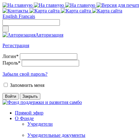
English
Français
Авторизация
Регистрация
Логин
*
Пароль
*
Забыли свой пароль?
Запомнить меня
Прямой эфир
О Фонде
Учредители
Учредительные документы