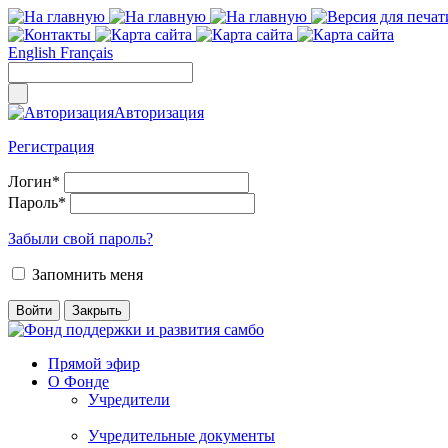
English
Français
Авторизация
Регистрация
Логин
*
Пароль
*
Забыли свой пароль?
Запомнить меня
Прямой эфир
О Фонде
Учредители
Учредительные документы