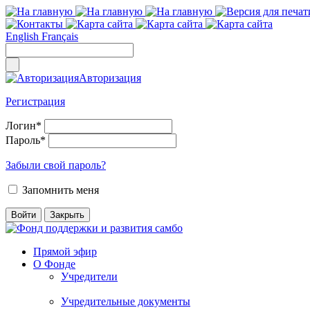
English
Français
Авторизация
Регистрация
Логин
*
Пароль
*
Забыли свой пароль?
Запомнить меня
Прямой эфир
О Фонде
Учредители
Учредительные документы