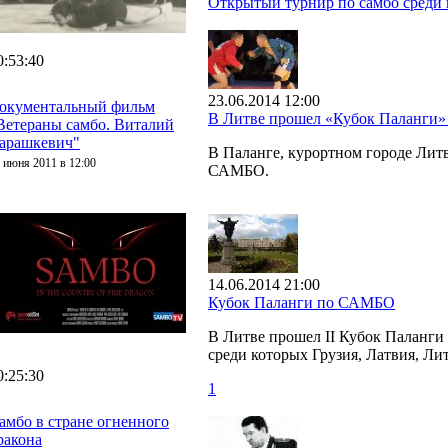
Открытый турнир по самбо среди 
0:53:40
23.06.2014 12:00
окументальный фильм
В Литве прошел «Кубок Паланги
Ветераны самбо. Виталий
арашкевич"
В Паланге, курортном городе Ли
 июня 2011 в 12:00
САМБО.
14.06.2014 21:00
Кубок Паланги по САМБО
В Литве прошел II Кубок Паланги
среди которых Грузия, Латвия, Ли
0:25:30
1
амбо в стране огненного
ракона