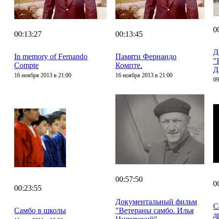
0
00:13:27
00:13:45
Д
In memory of Fernando
Памяти Фернандо
"
Compte
Компте.
Д
16 ноября 2013 в 21:00
16 ноября 2013 в 21:00
09
00:57:50
0
00:23:55
Документальный фильм
С
Самбо в школы
"Ветераны самбо. Илья
д