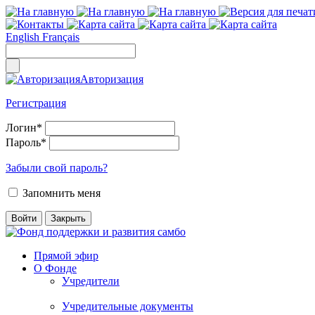
English
Français
Авторизация
Регистрация
Логин
*
Пароль
*
Забыли свой пароль?
Запомнить меня
Прямой эфир
О Фонде
Учредители
Учредительные документы